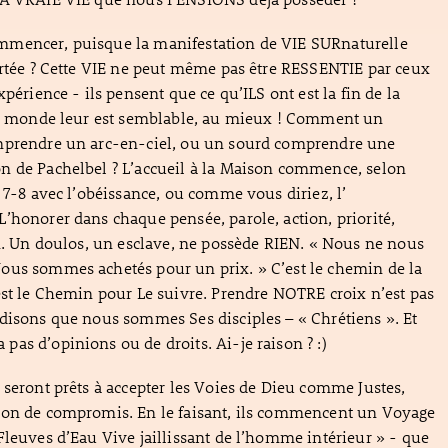
mencer, puisque la manifestation de VIE SURnaturelle
ortée ? Cette VIE ne peut même pas être RESSENTIE par ceux
xpérience - ils pensent que ce qu’ILS ont est la fin de la
 le monde leur est semblable, au mieux ! Comment un
mprendre un arc-en-ciel, ou un sourd comprendre une
n de Pachelbel ? L’accueil à la Maison commence, selon
t 7-8 avec l’obéissance, ou comme vous diriez, l’
’honorer dans chaque pensée, parole, action, priorité,
on. Un doulos, un esclave, ne possède RIEN. « Nous ne nous
ous sommes achetés pour un prix. » C’est le chemin de la
est le Chemin pour Le suivre. Prendre NOTRE croix n’est pas
disons que nous sommes Ses disciples – « Chrétiens ». Et
as d’opinions ou de droits. Ai-je raison ? :)
 seront prêts à accepter les Voies de Dieu comme Justes,
ion de compromis. En le faisant, ils commencent un Voyage
Fleuves d’Eau Vive jaillissant de l’homme intérieur » - que