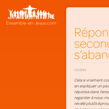
Ensemble-en-Jesus.com
Répons
second
s’aban
7/8/1999
Cela a vraiment co
en expliquer un pe
réponse dans l’ens
regarder à nous-mêm
révélé plutôt épro