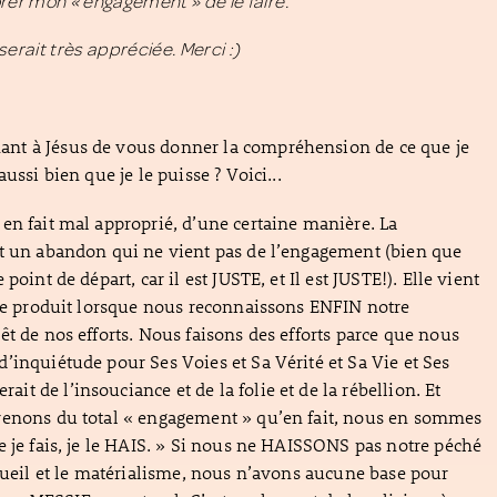
rer mon « engagement » de le faire.
serait très appréciée. Merci :)
t à Jésus de vous donner la compréhension de ce que je
aussi bien que je le puisse ? Voici...
en fait mal approprié, d’une certaine manière. La
st un abandon qui ne vient pas de l’engagement (bien que
point de départ, car il est JUSTE, et Il est JUSTE!). Elle vient
 se produit lorsque nous reconnaissons ENFIN notre
êt de nos efforts. Nous faisons des efforts parce que nous
’inquiétude pour Ses Voies et Sa Vérité et Sa Vie et Ses
t de l’insouciance et de la folie et de la rébellion. Et
renons du total « engagement » qu’en fait, nous en sommes
e je fais, je le HAIS. » Si nous ne HAISSONS pas notre péché
rgueil et le matérialisme, nous n’avons aucune base pour