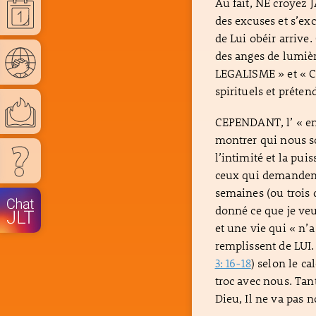
Au fait, NE croyez
des excuses et s’exc
de Lui obéir arrive.
des anges de lumière
LEGALISME » et « Ce
spirituels et préten
CEPENDANT, l’ « eng
montrer qui nous s
l’intimité et la pu
ceux qui demandent.
semaines (ou trois 
donné ce que je veux
et une vie qui « n’
remplissent de LUI.
3: 16-18
) selon le ca
troc avec nous. Tan
Dieu, Il ne va pas 