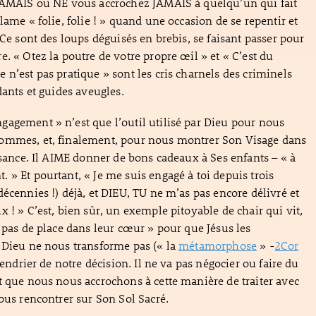
 JAMAIS ou NE vous accrochez JAMAIS à quelqu’un qui fait
lame « folie, folie ! » quand une occasion de se repentir et
 Ce sont des loups déguisés en brebis, se faisant passer pour
. « Otez la poutre de votre propre œil » et « C’est du
 n’est pas pratique » sont les cris charnels des criminels
dants et guides aveugles.
agement » n’est que l’outil utilisé par Dieu pour nous
ommes, et, finalement, pour nous montrer Son Visage dans
issance. Il AIME donner de bons cadeaux à Ses enfants – « à
 » Et pourtant, « Je me suis engagé à toi depuis trois
décennies !) déjà, et DIEU, TU ne m’as pas encore délivré et
 ! » C’est, bien sûr, un exemple pitoyable de chair qui vit,
a pas de place dans leur cœur » pour que Jésus les
 Dieu ne nous transforme pas (« la
métamorphose
» -
2Cor
lendrier de notre décision. Il ne va pas négocier ou faire du
t que nous nous accrochons à cette manière de traiter avec
nous rencontrer sur Son Sol Sacré.