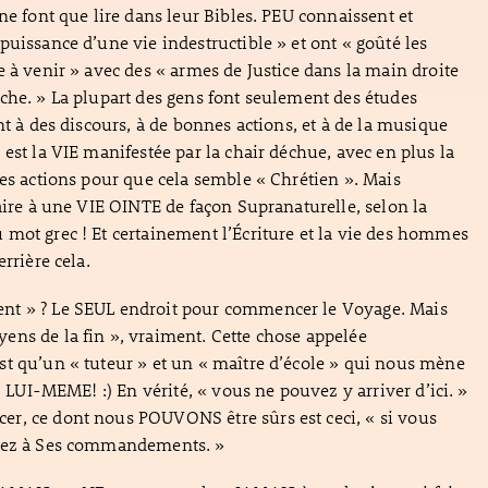
ne font que lire dans leur Bibles. PEU connaissent et
puissance d’une vie indestructible » et ont « goûté les
e à venir » avec des « armes de Justice dans la main droite
che. » La plupart des gens font seulement des études
nt à des discours, à de bonnes actions, et à de la musique
 est la VIE manifestée par la chair déchue, avec en plus la
nes actions pour que cela semble « Chrétien ». Mais
faire à une VIE OINTE de façon Supranaturelle, selon la
mot grec ! Et certainement l’Écriture et la vie des hommes
errière cela.
t » ? Le SEUL endroit pour commencer le Voyage. Mais
ns de la fin », vraiment. Cette chose appelée
t qu’un « tuteur » et un « maître d’école » qui nous mène
US LUI-MEME! :) En vérité, « vous ne pouvez y arriver d’ici. »
r, ce dont nous POUVONS être sûrs est ceci, « si vous
rez à Ses commandements. »