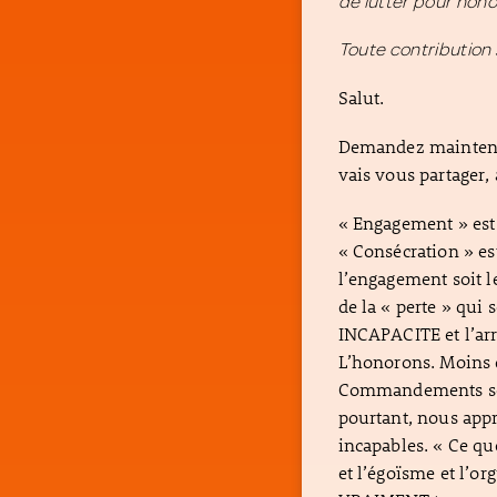
de lutter pour hono
Toute contribution 
Salut.
Demandez maintenan
vais vous partager, 
« Engagement » est 
« Consécration » e
l’engagement soit le 
de la « perte » qui
INCAPACITE et l’arr
L’honorons. Moins d
Commandements serai
pourtant, nous app
incapables. « Ce qu
et l’égoïsme et l’o