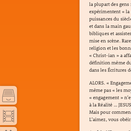
la plupart des gens 
expérimentent « la 
puissances du siècl
et dans la main gau
bibliques et assiste
mise en scène. Rare
religion et les bon
« Christ-ian » a af
définition même du 
dans les Écritures d
ALORS. « Engagemen
même pas « les moye
« engagement » n’es
à la Réalité ... JES
Mais pour commence
L’aimez, vous obéi