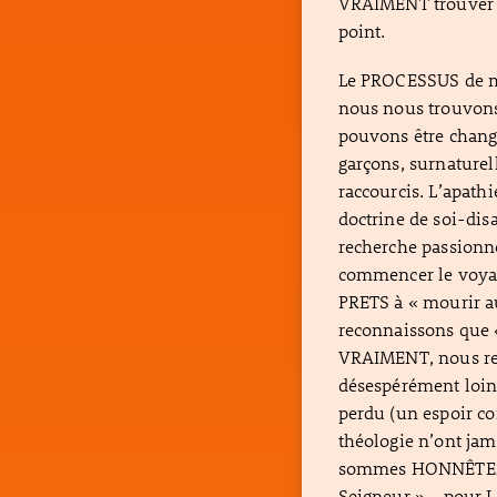
VRAIMENT trouver u
point.
Le PROCESSUS de mo
nous nous trouvons,
pouvons être chang
garçons, surnaturel
raccourcis. L’apathi
doctrine de soi-dis
recherche passionn
commencer le voyag
PRETS à « mourir a
reconnaissons que «
VRAIMENT, nous re
désespérément loin 
perdu (un espoir c
théologie n’ont jam
sommes HONNÊTEMEN
Seigneur » - pour 