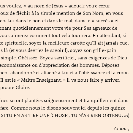
ous voulez, « au nom de Jésus » adoucir votre cœur -
noux de fléchir à la simple mention de Son Nom, en vous
rs Lui dans le bon et dans le mal, dans le « succès » et
onnant quotidiennement votre vie pour Ses agneaux de
vous aimerez comment tout cela tournera. En attendant, si
e spirituelle, soyez la meilleure carotte qu’Il ait jamais eue.
s là (et vous devriez le savoir !), soyez son grille-pain
 simple. Obéissez. Soyez sacrificiel, sans exigences de Dieu
reconnaissance ou d’appréciation des hommes. Déposez
ement abandonné et attaché à Lui et à l’obéissance et la croix.
 Il est le « Maître Enseignant. » Il va nous faire y arriver.
propre Gloire.
aines seront plantées soigneusement et tranquillement dans
fare. Comme nous le disons souvent ici depuis les quinze
« SI TU EN AS TIRE UNE ‘CHOSE’, TU N’AS RIEN OBTENU. »:)
Amour,