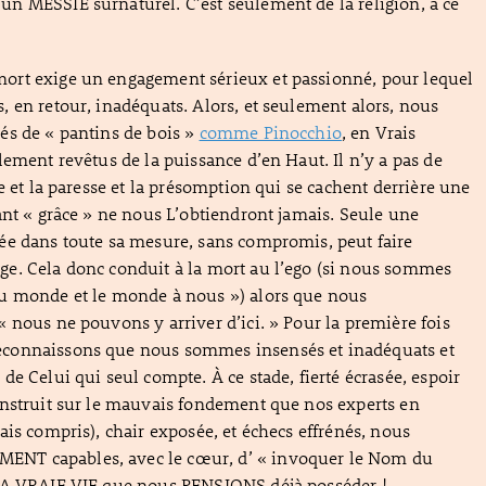
n MESSIE surnaturel. C’est seulement de la religion, à ce
rt exige un engagement sérieux et passionné, pour lequel
 en retour, inadéquats. Alors, et seulement alors, nous
és de « pantins de bois »
comme Pinocchio
, en Vrais
lement revêtus de la puissance d’en Haut. Il n’y a pas de
e et la paresse et la présomption qui se cachent derrière une
ant « grâce » ne nous L’obtiendront jamais. Seule une
ée dans toute sa mesure, sans compromis, peut faire
e. Cela donc conduit à la mort au l’ego (si nous sommes
u monde et le monde à nous ») alors que nous
 nous ne pouvons y arriver d’ici. » Pour la première fois
connaissons que nous sommes insensés et inadéquats et
de Celui qui seul compte. À ce stade, fierté écrasée, espoir
onstruit sur le mauvais fondement que nos experts en
ais compris), chair exposée, et échecs effrénés, nous
T capables, avec le cœur, d’ « invoquer le Nom du
LA VRAIE VIE que nous PENSIONS déjà posséder !