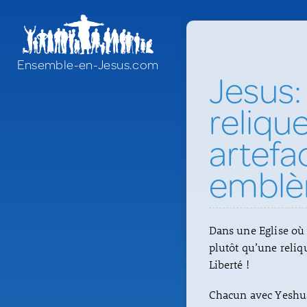
Ensemble-en-Jesus.com
Jesus:
relique
artefac
embl
Dans une Eglise où 
plutôt qu’une reliqu
Liberté !
Chacun avec Yeshua 