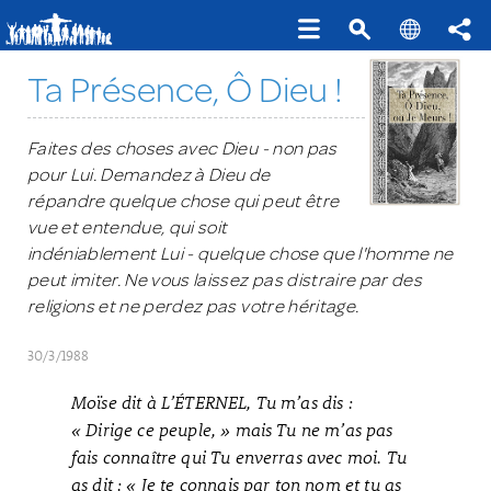
Ta Présence, Ô Dieu !
Faites des choses avec Dieu - non pas
pour Lui. Demandez à Dieu de
répandre quelque chose qui peut être
vue et entendue, qui soit
indéniablement Lui - quelque chose que l'homme ne
peut imiter. Ne vous laissez pas distraire par des
religions et ne perdez pas votre héritage.
30/3/1988
Moïse dit à L’ÉTERNEL, Tu m’as dis :
« Dirige ce peuple, » mais Tu ne m’as pas
fais connaître qui Tu enverras avec moi. Tu
as dit : « Je te connais par ton nom et tu as