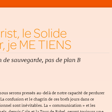
ist, le Solide
, je ME TIENS
n de sauvegarde, pas de plan B
ous serons pressés au-delà de notre capacité de perdurer
 La confusion et le chagrin de ces brefs jours dans ce
onnel sont inévitables. La « communication » et les
els, depuis Caïn et la Tour de Babel, seront toujours une