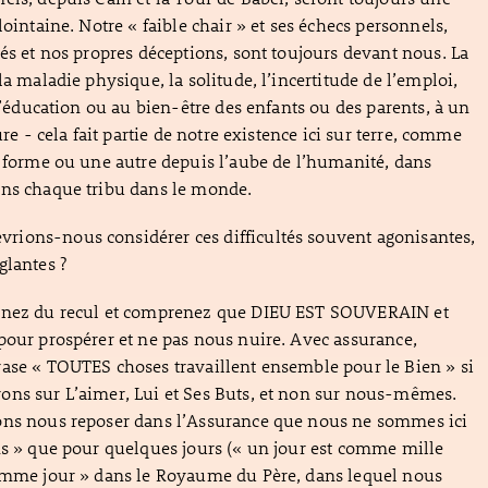
lointaine. Notre « faible chair » et ses échecs personnels,
sés et nos propres déceptions, sont toujours devant nous. La
la maladie physique, la solitude, l’incertitude de l’emploi,
 l’éducation ou au bien-être des enfants ou des parents, à un
ture - cela fait partie de notre existence ici sur terre, comme
e forme ou une autre depuis l’aube de l’humanité, dans
ans chaque tribu dans le monde.
ions-nous considérer ces difficultés souvent agonisantes,
glantes ?
enez du recul et comprenez que DIEU EST SOUVERAIN et
pour prospérer et ne pas nous nuire. Avec assurance,
ase « TOUTES choses travaillent ensemble pour le Bien » si
ons sur L’aimer, Lui et Ses Buts, et non sur nous-mêmes.
ons nous reposer dans l’Assurance que nous ne sommes ici
ns » que pour quelques jours (« un jour est comme mille
comme jour » dans le Royaume du Père, dans lequel nous