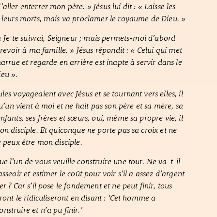
ller enterrer mon père. » Jésus lui dit : « Laisse les
 leurs morts, mais va proclamer le royaume de Dieu. »
 « Je te suivrai, Seigneur ; mais permets-moi d’abord
 revoir à ma famille. » Jésus répondit : « Celui qui met
arrue et regarde en arrière est inapte à servir dans le
eu ».
es voyageaient avec Jésus et se tournant vers elles, il
qu’un vient à moi et ne hait pas son père et sa mère, sa
fants, ses frères et sœurs, oui, même sa propre vie, il
on disciple. Et quiconque ne porte pas sa croix et ne
e peux être mon disciple.
e l’un de vous veuille construire une tour. Ne va-t-il
sseoir et estimer le coût pour voir s’il a assez d’argent
r ? Car s’il pose le fondement et ne peut finir, tous
ront le ridiculiseront en disant : ‘Cet homme a
struire et n’a pu finir.’