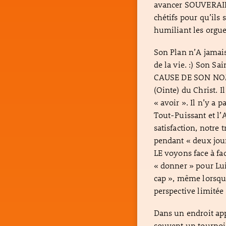
avancer SOUVERAINE
chétifs pour qu’ils
humiliant les orgue
Son Plan n’A jamais
de la vie. :) Son 
CAUSE DE SON NOM, s
(Ointe) du Christ. Il
« avoir ». Il n’y a 
Tout-Puissant et l
satisfaction, notre 
pendant « deux jour
LE voyons face à f
« donner » pour Lu
cap », même lorsque
perspective limitée 
Dans un endroit app
souvent un tournoi