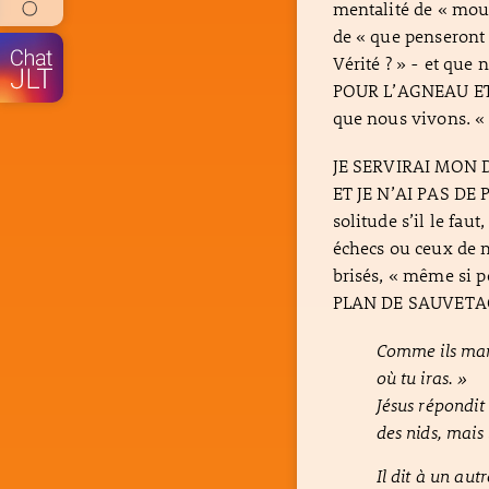
mentalité de « mouv
de « que penseront l
Vérité ? » - et q
POUR L’AGNEAU ET 
que nous vivons. « 
JE SERVIRAI MON 
ET JE N’AI PAS DE P
solitude s’il le faut
échecs ou ceux de n
brisés, « même si p
PLAN DE SAUVETA
Comme ils marc
où tu iras. »
Jésus répondit 
des nids, mais 
Il dit à un au