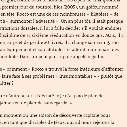
du premier jour du tournoi, hier (2005), un golfeur nommé
 en tête. Rocco est une de ces nombreuses « histoires » de
 à « surmonter l’adversité ». Un an plus tôt, il était presque
tractions dorsales. Il lui a fallu décider s’il voulait endurer
discipline de sa sixième rééducation en douze ans. Mais, il a
on corps et de perdre 30 livres. Il a changé son swing, son
n équipement et son attitude - et atteint maintenant des
mondiale. Dans un petit jeu stupide appelé « golf ».
e « comment » Rocco a trouvé la force intérieure d’affronter
e faire face à ses problèmes « insurmontables » - plutôt que
uitter ?
re d’autre », a-t-il déclaré. « Je n’ai pas de plan de
i jamais eu de plan de sauvegarde. »
 un moment ou une saison de découverte capitale pour
, en tant que disciples de Jésus, quand nous rejetons la