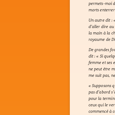
permets-moi d’a
morts enterrer
Un autre dit :
d’aller dire au
la main à la ch
royaume de Di
De grandes foul
dit : « Si quel
femme et ses en
ne peut être m
me suit pas, n
« Supposons qu
pas d’abord s’a
pour la termine
ceux qui le ver
commencé à con