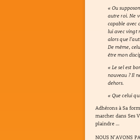
« Ou supposons
autre roi. Ne v
capable avec d
lui avec vingt 
alors que l’au
De même, celui
être mon disci
« Le sel est bo
nouveau ? Il ne
dehors.
« Que celui qui
Adhérons à Sa form
marcher dans Ses Vo
plaindre ...
NOUS N’AVONS PAS