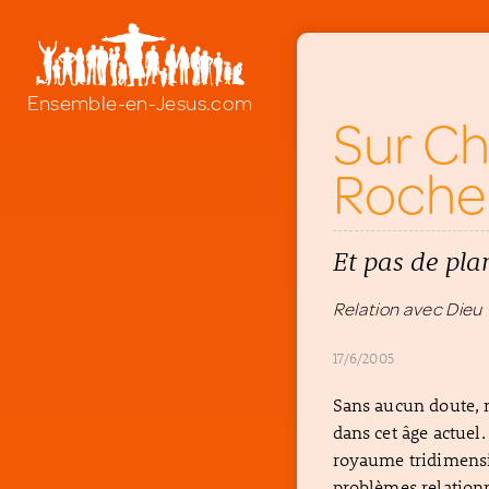
Ensemble-en-Jesus.com
Sur Chr
Rocher
Et pas de pla
Relation avec Dieu
17/6/2005
Sans aucun doute, n
dans cet âge actuel.
royaume tridimensi
problèmes relationn