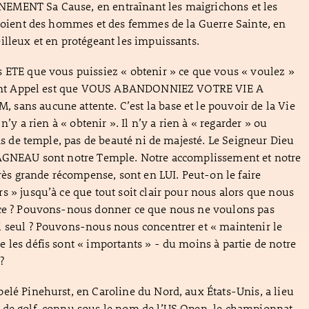
MENT Sa Cause, en entraînant les maigrichons et les
 soient des hommes et des femmes de la Guerre Sainte, en
illeux et en protégeant les impuissants.
 ETE que vous puissiez « obtenir » ce que vous « voulez »
Saint Appel est que VOUS ABANDONNIEZ VOTRE VIE A
ans aucune attente. C’est la base et le pouvoir de la Vie
 n’y a rien à « obtenir ». Il n’y a rien à « regarder » ou
pas de temple, pas de beauté ni de majesté. Le Seigneur Dieu
’AGNEAU sont notre Temple. Notre accomplissement et notre
très grande récompense, sont en LUI. Peut-on le faire
s » jusqu’à ce que tout soit clair pour nous alors que nous
ace ? Pouvons-nous donner ce que nous ne voulons pas
i seul ? Pouvons-nous nous concentrer et « maintenir le
 les défis sont « importants » - du moins à partie de notre
?
elé Pinehurst, en Caroline du Nord, aux États-Unis, a lieu
 de golf, connu sous le nom de l’US Open, le championnat