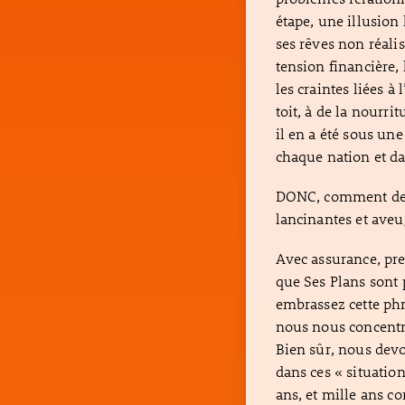
étape, une illusion 
ses rêves non réali
tension financière, 
les craintes liées à
toit, à de la nourri
il en a été sous un
chaque nation et d
DONC, comment devr
lancinantes et aveu
Avec assurance, pr
que Ses Plans sont 
embrassez cette phr
nous nous concentr
Bien sûr, nous dev
dans ces « situatio
ans, et mille ans 