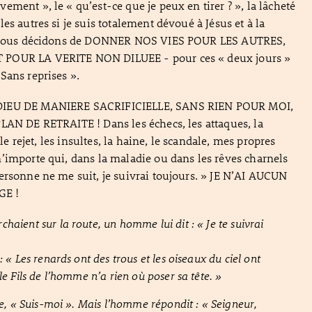
ement », le « qu’est-ce que je peux en tirer ? », la lâcheté
es autres si je suis totalement dévoué à Jésus et à la
ue nous décidons de DONNER NOS VIES POUR LES AUTRES,
POUR LA VERITE NON DILUEE - pour ces « deux jours »
Sans reprises ».
DIEU DE MANIERE SACRIFICIELLE, SANS RIEN POUR MOI,
LAN DE RETRAITE ! Dans les échecs, les attaques, la
, le rejet, les insultes, la haine, le scandale, mes propres
’importe qui, dans la maladie ou dans les rêves charnels
ersonne ne me suit, je suivrai toujours. » JE N’AI AUCUN
GE !
haient sur la route, un homme lui dit : « Je te suivrai
: « Les renards ont des trous et les oiseaux du ciel ont
le Fils de l’homme n’a rien où poser sa tête. »
tre, « Suis-moi ». Mais l’homme répondit : « Seigneur,