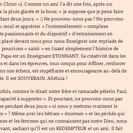
 Christ »). Comme un ami l’a dit une fois, après un
la pluie glacée et la boue, « je suppose que je peux faire
dant deux jours. » :) Ne pouvons-nous pas ? Ne pouvons-
u recul et apprécier « l’entremêlement » complexe
sts passionnants et du dispositif « d’entraînement en
 a placé devant nous pour nous Enseigner une myriade de
pourrions « saisir » en lisant simplement l’histoire de
? Papa est un Enseignant ETONNANT. Sa créativité dans les
ts et dans les épreuves, tous conçus pour Affiner, renforcer
s nos échecs, est stupéfiante et encourageante au-delà de
le. Il est SOUVERAIN. Alléluia !
arfois, comme le disait notre frère et camarade pèlerin Paul,
capacité à supporter ». Et pourtant, ne pouvons-nous pas
se pendant deux jours » si nous y mettons vraiment le
es » ? Même avec les bêtises « énormes » et les péchés qui
mes et les femmes qui ne connaissent pas notre Dieu, nous
avant, sachant qu’Il est un REDEMPTEUR et un ami. Il fait