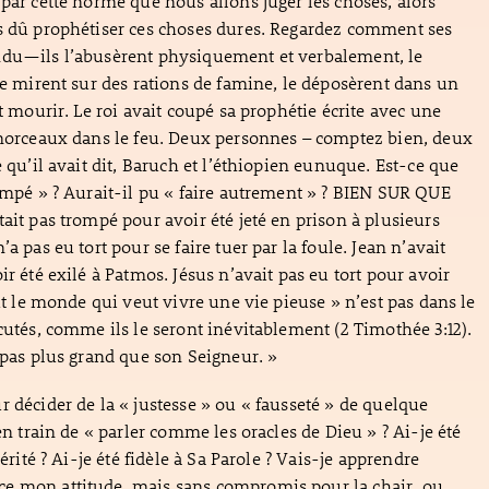
 par cette norme que nous allons juger les choses, alors
s dû prophétiser ces choses dures. Regardez comment ses
ndu—ils l’abusèrent physiquement et verbalement, le
 le mirent sur des rations de famine, le déposèrent dans un
nt mourir. Le roi avait coupé sa prophétie écrite avec une
 morceaux dans le feu. Deux personnes – comptez bien, deux
e qu’il avait dit, Baruch et l’éthiopien eunuque. Est-ce que
rompé » ? Aurait-il pu « faire autrement » ? BIEN SUR QUE
tait pas trompé pour avoir été jeté en prison à plusieurs
’a pas eu tort pour se faire tuer par la foule. Jean n’avait
ir été exilé à Patmos. Jésus n’avait pas eu tort pour avoir
out le monde qui veut vivre une vie pieuse » n’est pas dans le
écutés, comme ils le seront inévitablement (2 Timothée 3:12).
t pas plus grand que son Seigneur. »
r décider de la « justesse » ou « fausseté » de quelque
 en train de « parler comme les oracles de Dieu » ? Ai-je été
Vérité ? Ai-je été fidèle à Sa Parole ? Vais-je apprendre
e mon attitude, mais sans compromis pour la chair, ou