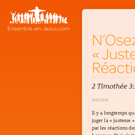
Ensemble-en-Jesus.com
N’Osez
« Juste
Réacti
2 Timothée 3:
13/8/2010
Il y a longtemps qu
juger la « justesse
par les réactions d