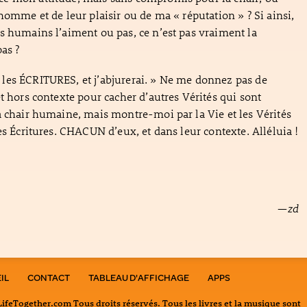
homme et de leur plaisir ou de ma « réputation » ? Si ainsi,
s humains l’aiment ou pas, ce n’est pas vraiment la
as ?
les ÉCRITURES, et j’abjurerai. » Ne me donnez pas de
et hors contexte pour cacher d’autres Vérités qui sont
a chair humaine, mais montre-moi par la Vie et les Vérités
es Écritures. CHACUN d’eux, et dans leur contexte. Alléluia !
—zd
IL
CONTACT
TABLEAU D'AFFICHAGE
APPS
feTogether.com Tous droits réservés. Tous les livres et la musique sont