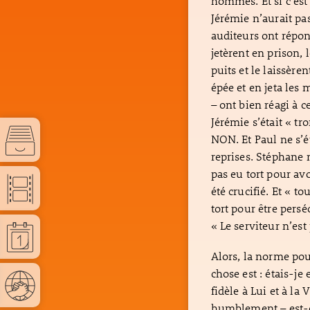
hommes. Et si c’est
Jérémie n’aurait pa
auditeurs ont répo
jetèrent en prison,
puits et le laissère
épée et en jeta les
– ont bien réagi à c
Jérémie s’était « t
NON. Et Paul ne s’é
reprises. Stéphane n
pas eu tort pour avo
été crucifié. Et « t
tort pour être pers
« Le serviteur n’es
Alors, la norme pou
chose est : étais-je
fidèle à Lui et à la 
humblement – est-c