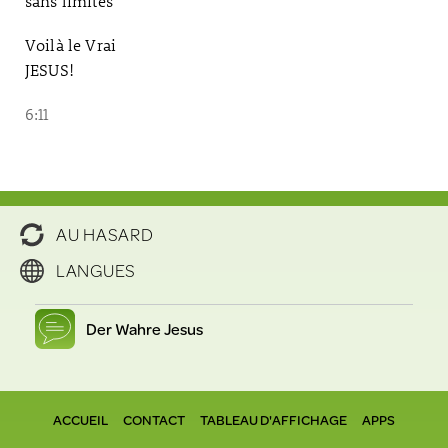
sans limites
Voilà le Vrai
JESUS!
6:11
AU HASARD
LANGUES
Der Wahre Jesus
ACCUEIL
CONTACT
TABLEAU D'AFFICHAGE
APPS