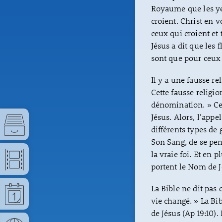
Royaume que les ye
croient. Christ en v
ceux qui croient et 
Jésus a dit que les 
sont que pour ceux q
Il y a une fausse re
Cette fausse religi
dénomination. » Cel
Jésus. Alors, l’appe
différents types de 
Son Sang, de se pen
la vraie foi. Et en
portent le Nom de J
La Bible ne dit pas
vie changé. » La Bi
de Jésus (Ap 19:10)