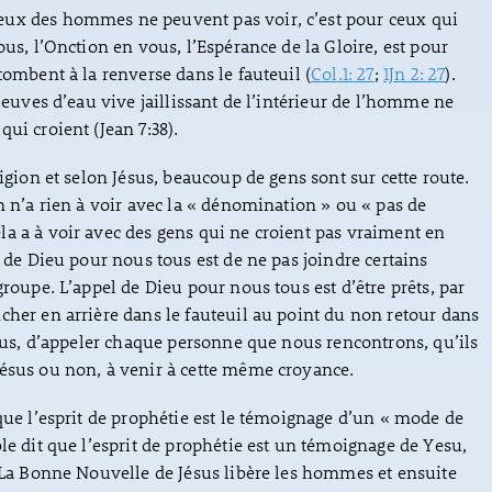
ux des hommes ne peuvent pas voir, c’est pour ceux qui
ous, l’Onction en vous, l’Espérance de la Gloire, est pour
tombent à la renverse dans le fauteuil (
Col.1: 27
;
1Jn 2: 27
).
fleuves d’eau vive jaillissant de l’intérieur de l’homme ne
ui croient (Jean 7:38).
ligion et selon Jésus, beaucoup de gens sont sur cette route.
on n’a rien à voir avec la « dénomination » ou « pas de
a a à voir avec des gens qui ne croient pas vraiment en
l de Dieu pour nous tous est de ne pas joindre certains
groupe. L’appel de Dieu pour nous tous est d’être prêts, par
cher en arrière dans le fauteuil au point du non retour dans
 plus, d’appeler chaque personne que nous rencontrons, qu’ils
ésus ou non, à venir à cette même croyance.
 que l’esprit de prophétie est le témoignage d’un « mode de
ble dit que l’esprit de prophétie est un témoignage de Yesu,
. La Bonne Nouvelle de Jésus libère les hommes et ensuite