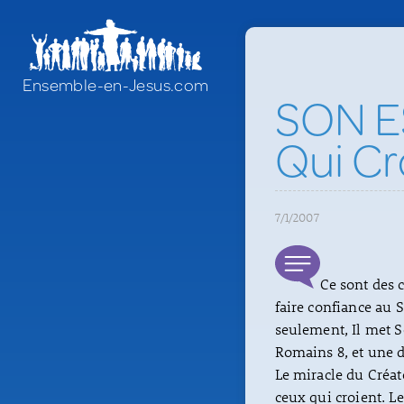
Ensemble-en-Jesus.com
SON ES
Qui Cr
7/1/2007
Ce sont des 
faire confiance au S
seulement, Il met So
Romains 8, et une d
Le miracle du Créat
ceux qui croient. L