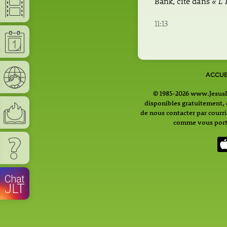
Bank, cité dans
« L’
11:13
ACCUE
© 1985-2026 www.JesusLi
disponibles gratuitement, c
de nous contacter par courr
comme vous porte