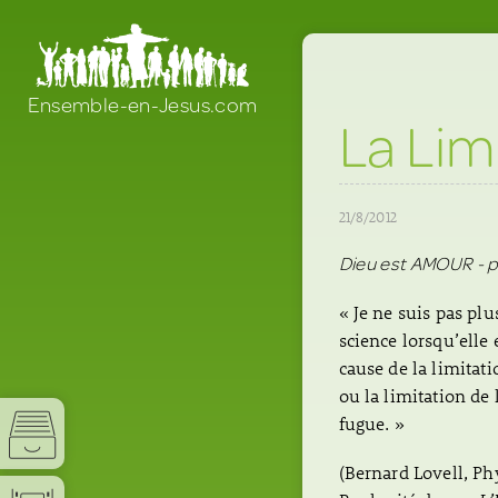
Ensemble-en-Jesus.com
La Lim
21/8/2012
Dieu est AMOUR - p
« Je ne suis pas plu
science lorsqu’elle 
cause de la limitati
ou la limitation de
fugue. »
(Bernard Lovell, Ph