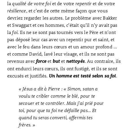
la
qualité de votre foi
et de votre
repentir
et de votre
résilience
, et c’est de cette même façon que vous
devriez regarder les autres. Le problème avec Bakker
et Swaggart et ces hommes, c’était qu’il n’y avait pas
la
foi
. Ils ne se sont pas tournés vers le Père et n’ont
pas déposé leur cas avec un repentir pur et saint, et
avec le feu dans leurs cœurs et un amour profond ...
et comme David, lavé leur visage, et ils ne sont pas
revenus avec
et
et
. Au contraire, ils
force
but
nettoyés
ont endurci leurs cœurs, ils ont fustigé, et ils se sont
excusés et justifiés.
.
Un homme est testé selon sa foi
« Jésus a dit à Pierre : « Simon, satan a
voulu te cribler comme le blé, pour te
secouer et te contrôler. Mais j’ai prié pour
toi, pour que ta foi ne défaille pas… Et
quand tu seras converti, affermis tes
frères. »