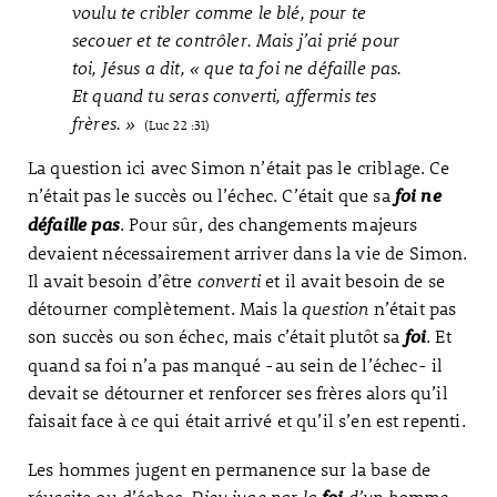
voulu te cribler comme le blé, pour te
secouer et te contrôler. Mais j’ai prié pour
toi, Jésus a dit, « que ta foi ne défaille pas.
Et quand tu seras converti, affermis tes
frères. »
(Luc 22 :31)
La question ici avec Simon n’était pas le criblage. Ce
n’était pas le succès ou l’échec. C’était que sa
foi ne
. Pour sûr, des changements majeurs
défaille pas
devaient nécessairement arriver dans la vie de Simon.
Il avait besoin d’être
converti
et il avait besoin de se
détourner complètement. Mais la
question
n’était pas
son succès ou son échec, mais c’était plutôt sa
. Et
foi
quand sa foi n’a pas manqué -au sein de l’échec- il
devait se détourner et renforcer ses frères alors qu’il
faisait face à ce qui était arrivé et qu’il s’en est repenti.
Les hommes jugent en permanence sur la base de
réussite ou d’échec.
Dieu juge par la
d’un homme,