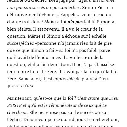
foi
non par son succès ou par son échec.
Simon Pierre a
définitivement échoué ... Rappelez-vous le coq qui
chante trois fois ? Mais sa foi
faibli. Simon a
n’a pas
bien résisté. Il est revenu. Il a vu le cœur de la
question. Même si Simon a échoué sur l’échelle
succès/échec -personne n’a jamais rien fait de pire
que ce que Simon a fait- sa foi n’a pas faibli parce
qu’il avait de l’endurance. Il a vu le cœur de la
question, et il a fait demi-tour. Il ne l’a pas laissé se
tenir entre lui et le Père. Il savait par la foi qui était le
Père. Sans la foi, il est
impossible
de plaire à Dieu
.
(Hébreux 11Ӭ: 6)
Maintenant, qu’est-ce que la foi ?
C’est croire que Dieu
EXISTE et qu’il est le rémunérateur de ceux qui Le
cherchent.
Elle ne repose pas sur le succès ou sur
l’échec. Dieu récompense quand nous Le recherchons,
plutôt que quand nous courrons loin de Lui et nous