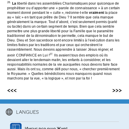
26.
La
liberté dans les assemblées Charismatiques pour quiconque de
prophétiser ou d’apporter une « parole de connaissance » à un certain
moment donné pendant le « culte », redonne-t-elle
vraiment
la place
au « laïc » en tant que prêtre de Dieu ? Il semble que cela manque
généralement la marque. Tout d’abord, c’est seulement permis (parlé
ou tacite) dans un certain segment de temps. Bien que cela semble
permettre une plus grande liberté pour la Famille que le paramètre
traditionnel de la dénomination le permette, cela manque le but de
Dieu. Dieu et Son sacerdoce sont encore limités à l’exécution dans les
limites fixées par les traditions et par ceux qui orchestrent le
rassemblement. Nous devons apprendre à laisser Jésus régner, et
27.
avoir CONFIANCE en Lui !
Ils avaient tous des emplois où ils
devaient aller le lendemain matin, les enfants à considérer, et les
responsabilités normales de la vie auxquelles nous devons faire face
aussi. Mais ils ont su, comme défi pour nous, « chercher premièrement
le Royaume. » Quelles bénédictions nous manquons quand nous
marchons par la vue, « la logique », et non par la foi !
<<<
>>>
LANGUES
Иисус все еще Жив!