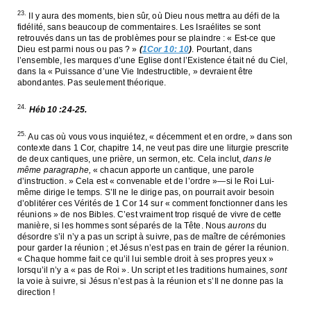
23.
Il y aura des moments, bien sûr, où Dieu nous mettra au défi de la
fidélité, sans beaucoup de commentaires. Les Israélites se sont
retrouvés dans un tas de problèmes pour se plaindre : « Est-ce que
Dieu est parmi nous ou pas ? »
(
1Cor 10: 10
)
. Pourtant, dans
l’ensemble, les marques d’une Eglise dont l’Existence était né du Ciel,
dans la « Puissance d’une Vie Indestructible, » devraient être
abondantes. Pas seulement théorique.
24.
Héb 10 :24-25.
25.
Au cas où vous vous inquiétez, « décemment et en ordre, » dans son
contexte dans 1 Cor, chapitre 14, ne veut pas dire une liturgie prescrite
de deux cantiques, une prière, un sermon, etc. Cela inclut,
dans le
même paragraphe,
« chacun apporte un cantique, une parole
d’instruction. » Cela est « convenable et de l’ordre »—si le Roi Lui-
même dirige le temps. S’Il ne le dirige pas, on pourrait avoir besoin
d’oblitérer ces Vérités de 1 Cor 14
sur « comment fonctionner dans les
réunions » de nos Bibles. C’est vraiment trop risqué de vivre de cette
manière, si les hommes sont séparés de la Tête. Nous
aurons
du
désordre s’il n’y a pas un script à suivre, pas de maître de cérémonies
pour garder la réunion ; et Jésus n’est pas en train de gérer la réunion.
« Chaque homme fait ce qu’il lui semble droit à ses propres yeux »
lorsqu’il n’y a « pas de Roi ». Un script et les traditions humaines,
sont
la voie à suivre, si Jésus n’est pas à la réunion et s’Il ne donne pas la
direction !