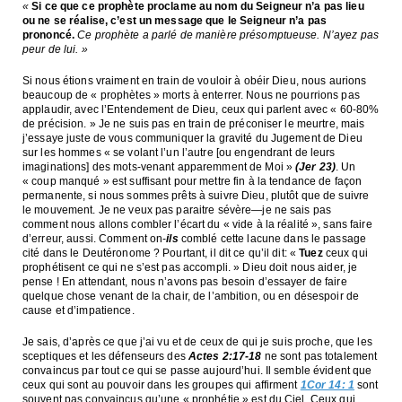
«
Si ce que ce prophète proclame au nom du Seigneur n’a pas lieu
ou ne se réalise, c’est un message que le Seigneur n’a pas
prononcé.
Ce prophète a parlé de manière présomptueuse. N’ayez pas
peur de lui. »
Si nous étions vraiment en train de vouloir à obéir Dieu, nous aurions
beaucoup de « prophètes » morts à enterrer. Nous ne pourrions pas
applaudir, avec l’Entendement de Dieu, ceux qui parlent avec « 60-80%
de précision. » Je ne suis pas en train de préconiser le meurtre, mais
j’essaye juste de vous communiquer la gravité du Jugement de Dieu
sur les hommes « se volant l’un l’autre [ou engendrant de leurs
imaginations] des mots-venant apparemment de Moi »
(Jer 23
)
. Un
« coup manqué » est suffisant pour mettre fin à la tendance de façon
permanente, si nous sommes prêts à suivre Dieu, plutôt que de suivre
le mouvement. Je ne veux pas paraitre sévère—je ne sais pas
comment nous allons combler l’écart du « vide à la réalité », sans faire
d’erreur, aussi. Comment on-
ils
comblé cette lacune dans le passage
cité dans le Deutéronome ? Pourtant, il dit ce qu’il dit: «
Tuez
ceux qui
prophétisent ce qui ne s’est pas accompli. » Dieu doit nous aider, je
pense ! En attendant, nous n’avons pas besoin d’essayer de faire
quelque chose venant de la chair, de l’ambition, ou en désespoir de
cause et d’impatience.
Je sais, d’après ce que j’ai vu et de ceux de qui je suis proche, que les
sceptiques et les défenseurs des
Actes 2:17-18
ne sont pas totalement
convaincus par tout ce qui se passe aujourd’hui. Il semble évident que
ceux qui sont au pouvoir dans les groupes qui affirment
1Cor 14: 1
sont
souvent pas convaincus qu’une « prophétie » est du Ciel. Ceux qui