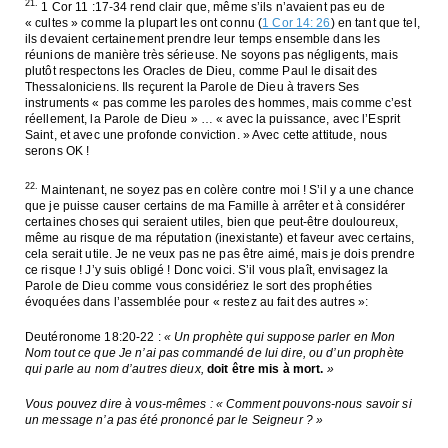
21.
1 Cor 11 :17-34
rend clair que, même s’ils n’avaient pas eu de
« cultes » comme la plupart les ont connu (
1 Cor 14: 26
) en tant que tel,
ils devaient certainement prendre leur temps ensemble dans les
réunions de manière très sérieuse. Ne soyons pas négligents, mais
plutôt respectons les Oracles de Dieu, comme Paul le disait des
Thessaloniciens. Ils reçurent la Parole de Dieu à travers Ses
instruments « pas comme les paroles des hommes, mais comme c’est
réellement, la Parole de Dieu » … « avec la puissance, avec l’Esprit
Saint, et avec une profonde conviction. » Avec cette attitude, nous
serons OK !
22.
Maintenant, ne soyez pas en colère contre moi ! S’il y a une chance
que je puisse causer certains de ma Famille à arrêter et à considérer
certaines choses qui seraient utiles, bien que peut-être douloureux,
même au risque de ma réputation (inexistante) et faveur avec certains,
cela serait utile. Je ne veux pas ne pas être aimé, mais je dois prendre
ce risque ! J’y suis obligé ! Donc voici. S’il vous plaît, envisagez la
Parole de Dieu comme vous considériez le sort des prophéties
évoquées dans l’assemblée pour « restez au fait des autres »:
Deutéronome 18:20-22 :
« Un prophète qui suppose parler en Mon
Nom tout ce que Je n’ai pas commandé de lui dire, ou d’un prophète
qui parle au nom d’autres dieux,
doit être mis à mort.
»
Vous pouvez dire à vous-mêmes : « Comment pouvons-nous savoir si
un message n’a pas été prononcé par le Seigneur ? »