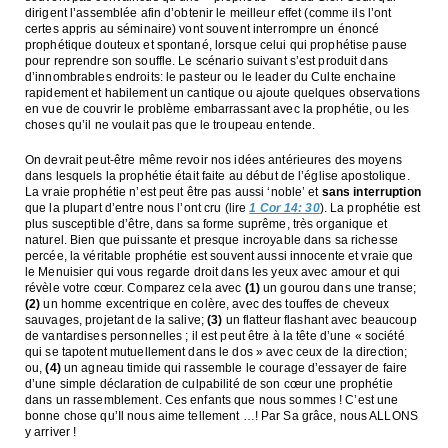
dirigent l’assemblée afin d’obtenir le meilleur effet (comme ils l’ont
certes appris au séminaire) vont souvent interrompre un énoncé
prophétique douteux et spontané, lorsque celui qui prophétise pause
pour reprendre son souffle. Le scénario suivant s’est produit dans
d’innombrables endroits: le pasteur ou le leader du Culte enchaine
rapidement et habilement un cantique ou ajoute quelques observations
en vue de couvrir le problème embarrassant avec la prophétie, ou les
choses qu’il ne voulait pas que le troupeau entende.
On devrait peut-être même revoir nos idées antérieures des moyens
dans lesquels la prophétie était faite au début de l’église apostolique.
La vraie prophétie n’est peut être pas aussi ‘noble’ et
sans interruption
que la plupart d’entre nous l’ont cru (lire
1 Cor 14: 30
). La prophétie est
plus susceptible d’être, dans sa forme suprême, très organique et
naturel. Bien que puissante et presque incroyable dans sa richesse
percée, la véritable prophétie est souvent aussi innocente et vraie que
le Menuisier qui vous regarde droit dans les yeux avec amour et qui
révèle votre cœur. Comparez cela avec
(1)
un gourou dans une transe;
(2)
un homme excentrique en colère, avec des touffes de cheveux
sauvages, projetant de la salive;
(3)
un flatteur flashant avec beaucoup
de vantardises personnelles ; il est peut être à la tête d’une « société
qui se tapotent mutuellement dans le dos » avec ceux de la direction;
ou,
(4)
un agneau timide qui rassemble le courage d’essayer de faire
d’une simple déclaration de culpabilité de son cœur une prophétie
dans un rassemblement. Ces enfants que nous sommes ! C’est une
bonne chose qu’Il nous aime tellement …! Par Sa grâce, nous ALLONS
y arriver !