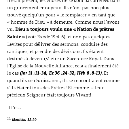
n’était présent, les choses ne se sont pas arrêtées dans
un grincement ennuyeux. Ils n’ont pas non plus
trouvé quelqu’un pour « le remplacer » en tant que
« homme de Dieu » à demeure. Comme nous l’avons
vu,
Dieu a toujours voulu une « Nation de prêtres
(voir Exode 19:4-6), et non pas quelques
Sainte »
Lévites pour délivrer des sermons, conduire des
cantiques, et prendre des décisions. Ils étaient
destinés à devenir/à être un Sacerdoce Royal. Dans
l’Eglise de la Nouvelle Alliance, cela a finalement été
le cas
. Et
(Jer 31 :31-34
; Ez 36 :24-32
; Héb 8 :8-13)
quand ils se réunissaient, ils se rencontraient comme
s’ils étaient tous des Prêtres! Et comme si leur
précieux Seigneur était toujours Vivant!
Il l’est.
20.
Matthieu 18:20
.