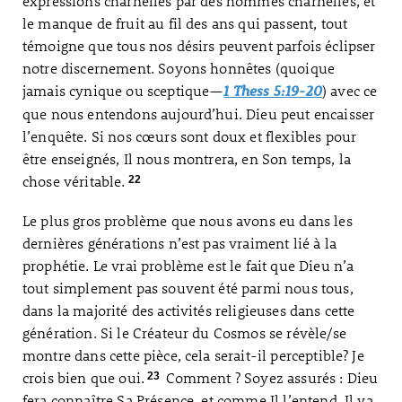
expressions charnelles par des hommes charnelles, et
le manque de fruit au fil des ans qui passent, tout
témoigne que tous nos désirs peuvent parfois éclipser
notre discernement. Soyons honnêtes (quoique
jamais cynique ou sceptique—
) avec ce
1 Thess 5:19-20
que nous entendons aujourd’hui. Dieu peut encaisser
l’enquête. Si nos cœurs sont doux et flexibles pour
être enseignés, Il nous montrera, en Son temps, la
chose véritable.
22
Le plus gros problème que nous avons eu dans les
dernières générations n’est pas vraiment lié à la
prophétie. Le vrai problème est le fait que Dieu n’a
tout simplement pas souvent été parmi nous tous,
dans la majorité des activités religieuses dans cette
génération. Si le Créateur du Cosmos se révèle/se
montre dans cette pièce, cela serait-il perceptible? Je
crois bien que oui.
Comment ? Soyez assurés : Dieu
23
fera connaître Sa Présence, et comme Il l’entend. Il va