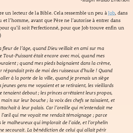
tre un lecteur de la Bible. Cela ressemble un peu à
Job
, dans
 et l’homme, avant que Père ne l’autorise à entrer dans
pour qu’il soit Perfectionné, pour que Job trouve enfin un
)
 fleur de l’âge, quand Dieu veillait en ami sur ma
le Tout-Puissant était encore avec moi, quand mes
uraient ; quand mes pieds baignaient dans la crème,
er répandait près de moi des ruisseaux d’huile ! Quand
 aller à la porte de la ville, quand je prenais un siège
es jeunes gens me voyaient et se retiraient, les vieillards
se tenaient debout ; les princes arrêtaient leurs propos,
 main sur leur bouche ; la voix des chefs se taisaient, et
ttachait à leur palais. Car l’oreille qui m’entendait me
, l’œil qui me voyait me rendait témoignage ; parce
s le malheureux qui implorait de l’aide, et l’orphelin
 secourait. La bénédiction de celui qui allait périr