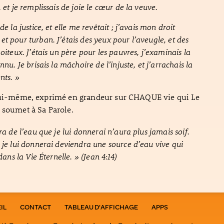
 et je remplissais de joie le cœur de la veuve.
de la justice, et elle me revêtait ; j’avais mon droit
t pour turban. J’étais des yeux pour l’aveugle, et des
oiteux. J’étais un père pour les pauvres, j’examinais la
nnu. Je brisais la mâchoire de l’injuste, et j’arrachais la
nts. »
 Lui-même, exprimé en grandeur sur CHAQUE vie qui Le
 soumet à Sa Parole.
ra de l’eau que je lui donnerai n’aura plus jamais soif.
 je lui donnerai deviendra une source d’eau vive qui
 dans la Vie Éternelle. » (Jean 4:14)
IL
CONTACT
TABLEAU D'AFFICHAGE
APPS