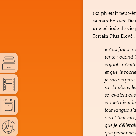
(Ralph était peut-ê
sa marche avec Dieu
une période de vie 
Terrain Plus Elevé !
« Aux jours ma
tente ; quand 
enfants m’ento
et que le roch
je sortais pour
sur la place, l
se levaient et 
et mettaient la
leur langue s’a
disait heureux
que je délivrai
que personne ne