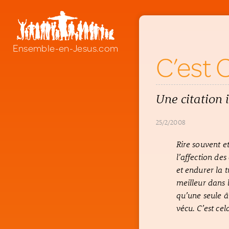
Ensemble-en-Jesus.com
C’est C
Une citation i
25/2/2008
Rire souvent e
l’affection des
et endurer la 
meilleur dans 
qu’une seule â
vécu. C’est cel