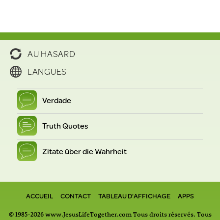
AU HASARD
LANGUES
Verdade
Truth Quotes
Zitate über die Wahrheit
ACCUEIL
CONTACT
TABLEAU D'AFFICHAGE
APPS
© 1985-2026 www.JesusLifeTogether.com Tous droits réservés. Tous