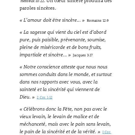
.
Un cœur sincère produira des
Hébreux 10:22
paroles sincères.
« L’amour doit être sincère... »
Romains 12:9
« La sagesse qui vient du ciel est d’abord
pure, puis paisible, prévenante, soumise,
pleine de miséricorde et de bons fruits,
impartiale et sincère... »
Jacques 3:17
« Notre conscience atteste que nous nous
sommes conduits dans le monde, et surtout
dans nos rapports avec vous, avec la
sainteté et la sincérité qui viennent de
Dieu. »
2 Cor. 1:12
« Célébrons donc la Fête, non pas avec le
vieux levain, le levain de malice et de
méchanceté, mais avec le pain sans levain,
le pain de la sincérité et de la vérité. »
I Cor.