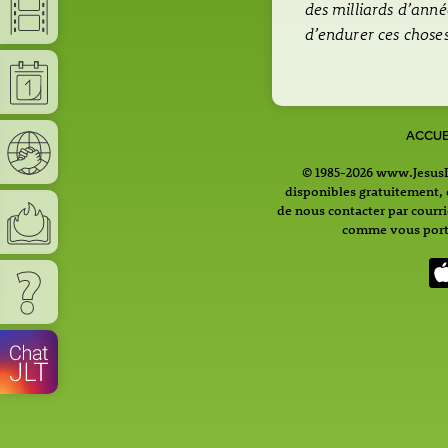
des milliards d’anné
d’endurer ces chose
ACCUE
© 1985-2026 www.JesusLi
disponibles gratuitement, c
de nous contacter par courr
comme vous porte