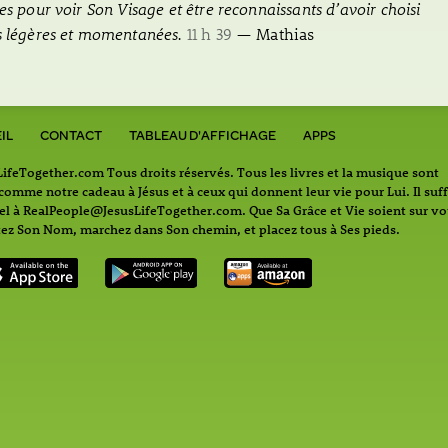
es pour voir Son Visage et être reconnaissants d’avoir choisi
s légères et momentanées.
11 h 39
— Mathias
IL
CONTACT
TABLEAU D'AFFICHAGE
APPS
feTogether.com Tous droits réservés. Tous les livres et la musique sont
omme notre cadeau à Jésus et à ceux qui donnent leur vie pour Lui. Il suff
iel à RealPeople@JesusLifeTogether.com. Que Sa Grâce et Vie soient sur vo
z Son Nom, marchez dans Son chemin, et placez tous à Ses pieds.