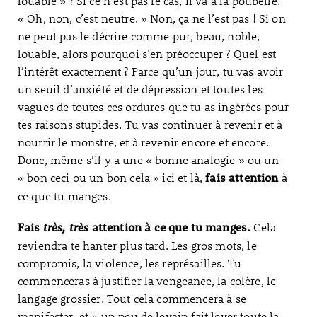
louable » ? Si ce n’est pas le cas, il va à la poubelle.
« Oh, non, c’est neutre. » Non, ça ne l’est pas ! Si on
ne peut pas le décrire comme pur, beau, noble,
louable, alors pourquoi s’en préoccuper ? Quel est
l’intérêt exactement ? Parce qu’un jour, tu vas avoir
un seuil d’anxiété et de dépression et toutes les
vagues de toutes ces ordures que tu as ingérées pour
tes raisons stupides. Tu vas continuer à revenir et à
nourrir le monstre, et à revenir encore et encore.
Donc, même s’il y a une « bonne analogie » ou un
« bon ceci ou un bon cela » ici et là,
à
fais attention
ce que tu manges.
Cela
Fais
très, très
attention à ce que tu manges.
reviendra te hanter plus tard. Les gros mots, le
compromis, la violence, les représailles. Tu
commenceras à justifier la vengeance, la colère, le
langage grossier. Tout cela commencera à se
manifester, et « un peu de levain fait lever toute la