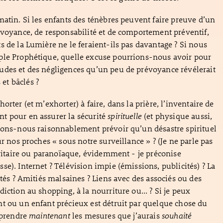
matin. Si les enfants des ténèbres peuvent faire preuve d’un
évoyance, de responsabilité et de comportement préventif,
s de la Lumière ne le feraient-ils pas davantage ? Si nous
ple Prophétique, quelle excuse pourrions-nous avoir pour
udes et des négligences qu’un peu de prévoyance révélerait
t bâclés ?
orter (et m’exhorter) à faire, dans la prière, l’inventaire de
t pour en assurer la sécurité
spirituelle
(et physique aussi,
vons-nous raisonnablement prévoir qu’un désastre spirituel
ur nos proches « sous notre surveillance » ? (Je ne parle pas
toritaire ou paranoïaque, évidemment - je préconise
se). Internet ? Télévision impie (émissions, publicités) ? La
ités ? Amitiés malsaines ? Liens avec des associés ou des
iction au shopping, à la nourriture ou... ? Si je peux
t ou un enfant précieux est détruit par quelque chose du
s prendre
maintenant
les mesures que j’aurais
souhaité