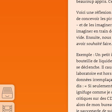
beaucoup appris. Cel
Voici une réflexi
de concevoir les pi
- et de les imagine
imaginer en train de
vide. Ensuite, nou
avoir
souhaité
faire.
Exemple : Un petit i
bouteille de liqui
se déclenche. Il cau
laboratoire est hor
données irremplaçab
dis : « Si seulemen
ignifuge comme je d
critiques sur des CD
alors de mon bureau
je sauvegarde
de
su