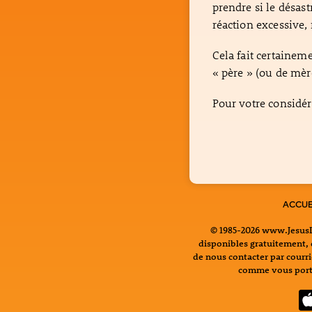
prendre si le désas
réaction excessive, 
Cela fait certaineme
« père » (ou de mère
Pour votre considéra
ACCUE
© 1985-2026 www.JesusLi
disponibles gratuitement, c
de nous contacter par courr
comme vous porte