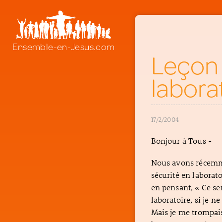
Ensemble-en-Jesus.com
Leçon 
labora
17/2/2004
Bonjour à Tous -
Nous avons récemme
sécurité en laborat
en pensant, « Ce se
laboratoire, si je n
Mais je me trompais