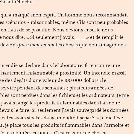
a fait réfléchir.
on qui a marqué mon esprit. Un homme nous recommandait
res scénarios - raisonnables, même s’ils sont peu probables
r en train de se produire. Nous devions ensuite nous
 nous dire, « Si seulement j’avais ____ » et de remplir le
s devions
faire
maintenant
les choses que nous imaginions
ncendie se déclare dans le laboratoire. Il rencontre une
de hautement inflammable à proximité. Un incendie massif
se des dégâts d’une valeur de 100 000 dollars ; le
s service pendant des semaines ; plusieurs années de
les sont perdues dans les fichiers et les ordinateurs. Je me
t j’avais rangé les produits inflammables dans l’armoire
evais le faire. Si seulement j’avais sauvegardé les données
 et les avais stockés dans un endroit séparé. » Je me lève
, je place tous les produits inflammables dans l’armoire et
ite
les données critiques. C’est ce genre de choses.