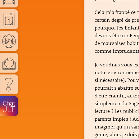
Cela m’a frappé ce 
certain degré de pr
pourquoi les Enfant
devons être un Peu
de mauvaises habit
comme imprudents e
Je voudrais vous exh
notre environnemen
si nécessaire). Pou
pourrait s’abattre s
d’être craintif, au
simplement la Sages
lecture ? Les public
parents impies ? Add
imaginer qu’un sain
genre, alors je doi